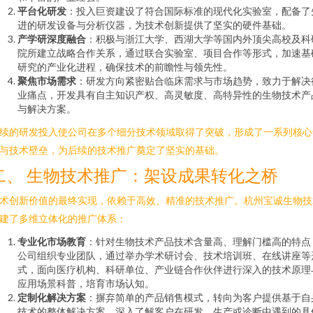
平台化研发
：投入巨资建设了符合国际标准的现代化实验室，配备了
进的研发设备与分析仪器，为技术创新提供了坚实的硬件基础。
产学研深度融合
：积极与浙江大学、西湖大学等国内外顶尖高校及科
院所建立战略合作关系，通过联合实验室、项目合作等形式，加速基
研究的产业化进程，确保技术的前瞻性与领先性。
聚焦市场需求
：研发方向紧密贴合临床需求与市场趋势，致力于解决
业痛点，开发具有自主知识产权、高灵敏度、高特异性的生物技术产
与解决方案。
续的研发投入使公司在多个细分技术领域取得了突破，形成了一系列核心
与技术壁垒，为后续的技术推广奠定了坚实的基础。
二、 生物技术推广：架设成果转化之桥
术创新价值的最终实现，依赖于高效、精准的技术推广。杭州宝诚生物技
建了多维立体化的推广体系：
专业化市场教育
：针对生物技术产品技术含量高、理解门槛高的特点
公司组织专业团队，通过举办学术研讨会、技术培训班、在线讲座等
式，面向医疗机构、科研单位、产业链合作伙伴进行深入的技术原理
应用场景科普，培育市场认知。
定制化解决方案
：摒弃简单的产品销售模式，转向为客户提供基于自
技术的整体解决方案。深入了解客户在研发、生产或诊断中遇到的具