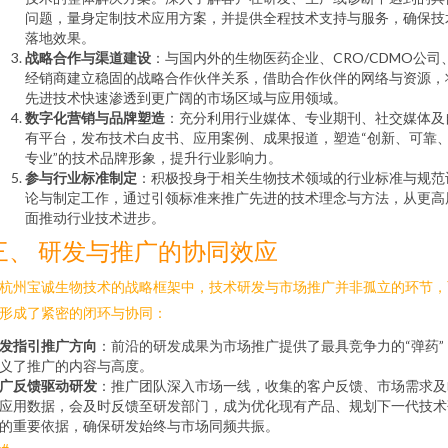
问题，量身定制技术应用方案，并提供全程技术支持与服务，确保技
落地效果。
战略合作与渠道建设
：与国内外的生物医药企业、CRO/CDMO公司
经销商建立稳固的战略合作伙伴关系，借助合作伙伴的网络与资源，
先进技术快速渗透到更广阔的市场区域与应用领域。
数字化营销与品牌塑造
：充分利用行业媒体、专业期刊、社交媒体及
有平台，发布技术白皮书、应用案例、成果报道，塑造“创新、可靠
专业”的技术品牌形象，提升行业影响力。
参与行业标准制定
：积极投身于相关生物技术领域的行业标准与规范
论与制定工作，通过引领标准来推广先进的技术理念与方法，从更高
面推动行业技术进步。
三、 研发与推广的协同效应
杭州宝诚生物技术的战略框架中，技术研发与市场推广并非孤立的环节，
形成了紧密的闭环与协同：
发指引推广方向
：前沿的研发成果为市场推广提供了最具竞争力的“弹药”
义了推广的内容与高度。
广反馈驱动研发
：推广团队深入市场一线，收集的客户反馈、市场需求及
应用数据，会及时反馈至研发部门，成为优化现有产品、规划下一代技术
的重要依据，确保研发始终与市场同频共振。